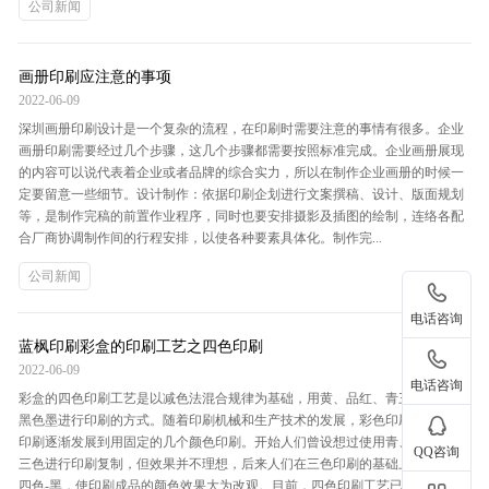
公司新闻
画册印刷应注意的事项
2022-06-09
深圳画册印刷设计是一个复杂的流程，在印刷时需要注意的事情有很多。企业
画册印刷需要经过几个步骤，这几个步骤都需要按照标准完成。企业画册展现
的内容可以说代表着企业或者品牌的综合实力，所以在制作企业画册的时候一
定要留意一些细节。设计制作：依据印刷企划进行文案撰稿、设计、版面规划
等，是制作完稿的前置作业程序，同时也要安排摄影及插图的绘制，连络各配
合厂商协调制作间的行程安排，以使各种要素具体化。制作完...
公司新闻
򡂔
电话咨询
蓝枫印刷彩盒的印刷工艺之四色印刷
򡂔
2022-06-09
电话咨询
彩盒的四色印刷工艺是以减色法混合规律为基础，用黄、品红、青三原色加上
黑色墨进行印刷的方式。随着印刷机械和生产技术的发展，彩色印刷品从多色
򡂐
印刷逐渐发展到用固定的几个颜色印刷。开始人们曾设想过使用青、品红、黄
QQ咨询
三色进行印刷复制，但效果并不理想，后来人们在三色印刷的基础上又加入第
四色-黑，使印刷成品的颜色效果大为改观。目前，四色印刷工艺已成为国际主