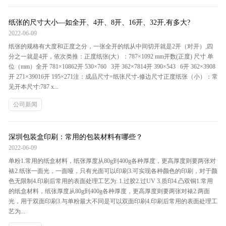
纸张的尺寸大小—如全开、4开、8开、16开、32开,有多大?
2022-06-09
纸张的规格有大度和正度之分，一张全开的纸从中间切开就是2开（对开）,四
分之一就是4开，依次类推：正度纸张(大）：787×1092 mm开数(正度) 尺寸 单
位（mm）全开 781×10862开 530×760 3开 362×7814开 390×543 6开 362×3908
开 271×39016开 195×271注：成品尺寸=纸张尺寸-修边尺寸正度纸张（小）：常
见开本尺寸:787 x...
公司新闻
深圳包装盒印刷：常用的包装材料有哪些？
2022-06-09
单粉1.常用的纸盒材料，纸张厚度从80g到400g各种厚度，更高厚度则要两张对
裱2.纸张一面光，一面哑，只有光面可以印刷3.可实现各种颜色的印刷，对于颜
色无限制4.印刷后常用的表面处理工艺为: 1.过胶2.过UV 3.质印4.凸双铜1.常用
的纸盒材料，纸张厚度从80g到400g各种厚度，更高厚度则要两张对裱2.两面
光，用于双面印刷3.与单粉最大不同是可以双面印刷4.印刷后常用的表面处理工
艺为...